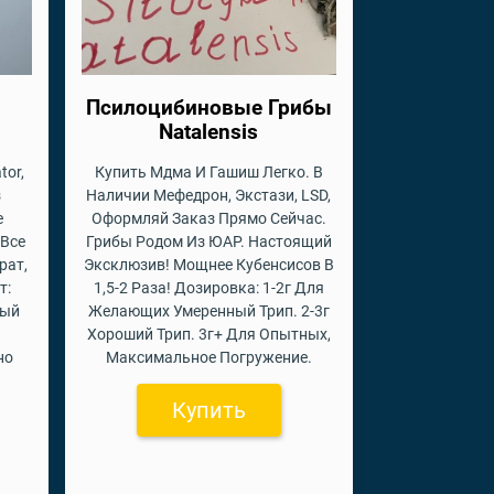
Псилоцибиновые Грибы
Natalensis
tor,
Купить Мдма И Гашиш Легко. В
з
Наличии Мефедрон, Экстази, LSD,
е
Оформляй Заказ Прямо Сейчас.
 Все
Грибы Родом Из ЮАР. Настоящий
рат,
Эксклюзив! Мощнее Кубенсисов В
т:
1,5-2 Раза! Дозировка: 1-2г Для
ный
Желающих Умеренный Трип. 2-3г
Хороший Трип. 3г+ Для Опытных,
но
Максимальное Погружение.
Купить