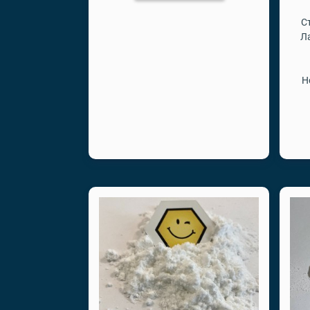
С
Л
Н