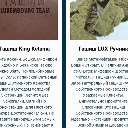
Гашиш King Ketama
Гашиш LUX Ручни
ить Кокаин, Бошки, Мифидрон
Заказ Метамефтамин, Нбо
 Удобно И Без Риска. Также
Бошки Открыт. В Наличии Ан
жно Взять Псилоцибиновые
Ice-O-Lator, Мифедрон, Дост
бы, Соль. Испанский Сативный
Чёткая. ✅ Гашиш Ручник L
ашиш Отменного Качества.
Satori Натуральный Гашиш Ру
Сделан Методом Холодной
Собственного Производств
Экстракции. Лепится Без
Уважаемые Клиенты,
Зажигалки, Мягкий По
Внимательно Прочитайте
онсистенции. Для Плотного
Описание!!! Это Гашиш
кура Достаточно Плюхи. Не
Собственного Производств
тавит Равнодушными Самых
Идеально Чистейший Продукт
рикуренных. Не Прибивает К
Всякой Химии И Добавок!!