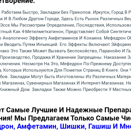
етворение.
 Работаем Быстро, Закладки Без Прикопов. Иркутск, Город В
ак И В Любом Другом Городе, Здесь Есть Рынок Различных Ве
м Эссе Мы Рассмотрим Определение, Последствия, Использова
стный Как 4-Метилметкатинон, Представляет Собой Синтетич
ого Аналогично Эффекту Амфетаминов И Кокаина. Мефедрон 
Или Вводить Путем Инъекций. Его Эффекты Включают Эйфори
ако Это Также Может Вызвать Беспокойство, Паранойю И Г
го Производство, Продажа И Хранение Запрещены. Наказание 
ключения. Несмотря На Это, Мефедрон По-Прежнему Доступен
а, Которые Используются Для Пометки Страниц В Книге. Они
ов. Закладки Могут Быть Изготовлены Из Различных Материа
 Магазинах, Сувенирных Магазинах И Интернет-Магазинах. 
Книжный Дом. Закладки Также Можно Приобрести У Местных
ет Самые Лучшие И Надежные Препар
ния! Мы Предлагаем Только Самые Чи
рон, Амфетамин, Шишки, Гашиш И Мн