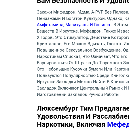
Вам Безопасность И Удовл
Закажи Мифидрон, Мдма, A-PVP Без Палева.
Пейзажами И Богатой Культурой. Однако, К
Амфетамина, Марихуаны И Гашиша
. В Это
Веществ В Иркутске. Мефедрон, Также Изве
Х Годов. Это Стимулятор, Действие Котор
Кристаллов, Его Можно Вдыхать, Глотать 
Повышенное Сексуальное Возбуждение. Одн
Наркотикам Списка I, Что Означает, Что Е
Варьироваться От Штрафа До Тюремного За
Это Небольшие Кусочки Бумаги Или Картон
Пользуются Популярностью Среди Книголюб
Иркутске Закладки Можно Найти В Книжных
Закладок Включают Центральный Рынок И 
Изготовлении Закладок Ручной Работы.
Люксембург Тим Предлага
Удовольствия И Расслабле
Наркотики, Включая
Мефед