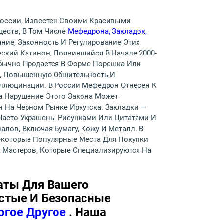
 России, Известен Своими Красивыми
ществ, В Том Числе
Мефедрона, Закладок,
ние, Законность И Регулирование Этих
еский Катинон, Появившийся В Начале 2000-
Обычно Продается В Форме Порошка Или
ю, Повышенную Общительность И
аллюцинации. В России Мефедрон Отнесен К
За Нарушение Этого Закона Может
 На Черном Рынке Иркутска. Закладки —
 Часто Украшены Рисунками Или Цитатами И
лов, Включая Бумагу, Кожу И Металл. В
Некоторые Популярные Места Для Покупки
 Мастеров, Которые Специализируются На
аты Для Вашего
стые И Безопасные
огое Другое
. Наша