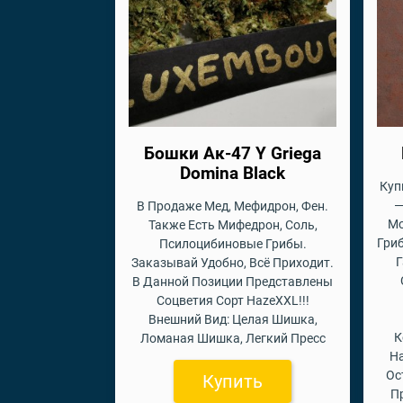
Бошки Ак-47 Y Griega
Domina Black
Куп
—
В Продаже Мед, Мефидрон, Фен.
Мо
Также Есть Мифедрон, Соль,
Гри
Псилоцибиновые Грибы.
Г
Заказывай Удобно, Всё Приходит.
В Данной Позиции Представлены
Соцветия Сорт HazeXXL!!!
Внешний Вид: Целая Шишка,
К
Ломаная Шишка, Легкий Пресс
На
Ос
Купить
П