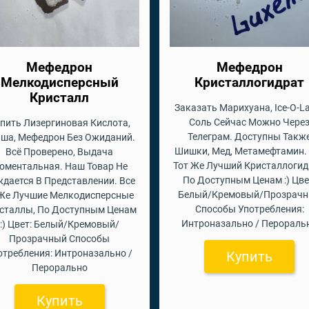
Мефедрон
Мефедрон
Мелкодисперсный
Кристаллогидрат
Кристалл
Заказать Марихуана, Ice-O-La
Соль Сейчас Можно Чере
пить Лизергиновая Кислота,
Телеграм. Доступны Такж
ша, Мефедрон Без Ожиданий.
Шишки, Мед, Метамефтамин.
Всё Проверено, Выдача
Тот Же Лучший Кристаллогид
оментальная. Наш Товар Не
По Доступным Ценам :) Цве
дается В Представлении. Все
Белый/Кремовый/Прозрач
 Же Лучшие Мелкодисперсные
Способы Употребления:
сталлы, По Доступным Ценам
Интроназально / Перораль
:) Цвет: Белый/Кремовый/
Прозрачный Способы
отребления: Интроназально /
Купить
Перорально
Купить