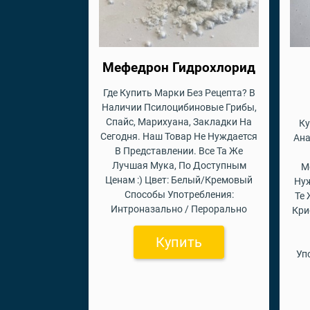
Мефедрон Гидрохлорид
Где Купить Марки Без Рецепта? В
Наличии Псилоцибиновые Грибы,
Спайс, Марихуана, Закладки На
Ку
Сегодня. Наш Товар Не Нуждается
Ана
В Представлении. Все Та Же
Лучшая Мука, По Доступным
М
Ценам :) Цвет: Белый/Кремовый
Нуж
Способы Употребления:
Те
Интроназально / Перорально
Кри
Купить
Уп