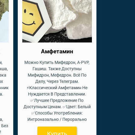
к
Амфетамин
м,
Можно Купить Мифедрон, A-PVP,
аша,
Гашиш. Также Доступны
авка
Мифидрон, Мефедрон. Всё По
ux
Делу, Через Телеграм.
чник
⚡Классический Амфетамин Не
а.
Нуждается В Представлении.
✅Лучшее Предложение По
Доступным Ценам. ✅Цвет: Белый
✅Способы Употребления:
а,
Интроназально / Перорально
 Без
!
Купить