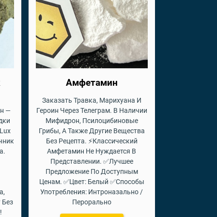
к
Амфетамин
Заказать Травка, Марихуана И
н —
Героин Через Телеграм. В Наличии
дки
Мифидрон, Псилоцибиновые
Lux
Грибы, А Также Другие Вещества
чник
Без Рецепта. ⚡Классический
а.
Амфетамин Не Нуждается В
Представлении. ✅Лучшее
Предложение По Доступным
Ценам. ✅Цвет: Белый ✅Способы
а,
Употребления: Интроназально /
 Без
Перорально
!