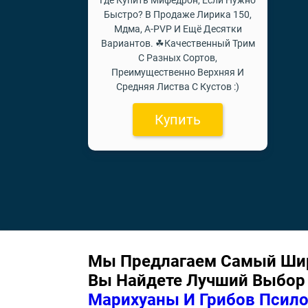
Где Купить Мифедрон, Если Нужно
Быстро? В Продаже Лирика 150,
Мдма, A-PVP И Ещё Десятки
Вариантов. ☘Качественный Трим
С Разных Сортов,
Преимущественно Верхняя И
Средняя Листва С Кустов :)
Купить
Мы Предлагаем Самый Широ
Вы Найдете Лучший Выбо
Марихуаны И Грибов Пси