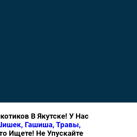
тиков В Якутске! У Нас
Шишек, Гашиша, Травы,
Что Ищете! Не Упускайте