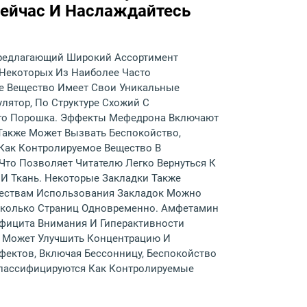
Сейчас И Наслаждайтесь
, Предлагающий Широкий Ассортимент
 Некоторых Из Наиболее Часто
ое Вещество Имеет Свои Уникальные
лятор, По Структуре Схожий С
ого Порошка. Эффекты Мефедрона Включают
Также Может Вызвать Беспокойство,
Как Контролируемое Вещество В
Что Позволяет Читателю Легко Вернуться К
 И Ткань. Некоторые Закладки Также
ествам Использования Закладок Можно
сколько Страниц Одновременно. Амфетамин
фицита Внимания И Гиперактивности
то Может Улучшить Концентрацию И
ектов, Включая Бессонницу, Беспокойство
Классифицируются Как Контролируемые