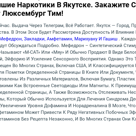
шие Наркотики В Якутске. Закажите 
 Люксембург Тим!
йчас. Выдача Через Телеграм, Всё Работает. Якутск — Город
ства. В Этом Эссе Будет Рассмотрена Доступность И Влияние
 Мефедрон, Закладки, Амфетамин, Марихуану И Гашиш
. Кажд
дут Обсуждаться Подробно. Мефедрон – Синтетический Стиму
Называют «M-CAT» Или «мяу» И Обычно Продают В Виде Бел
, Эйфорию И Усиление Сенсорного Восприятия. Однако Это 
щен Во Многих Странах, Включая США, И Классифицируется 
ля Пометки Определенной Страницы В Книге Или Документе, 
товлены Из Различных Материалов, Включая Бумагу, Пластик
акими Как Встроенные Светодиоды Или Магниты. К Преимущ
ределенной Страницы, А Также Возможность Отслеживать Не
мы, Который Обычно Используется Для Лечения Синдрома Де
ет Увеличения Уровня Дофамина И Норадреналина В Мозге, Ч
фетамином Может Привести К Ряду Негативных Побочных Эфф
таминов Без Рецепта Незаконно, И Во Многих Странах Они 