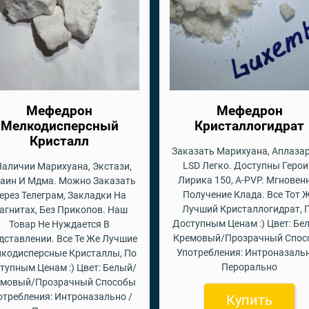
Мефедрон
Мефедрон
Мелкодисперсный
Кристаллогидрат
Кристалл
Заказать Марихуана, Аплазар
LSD Легко. Доступны Герои
Наличии Марихуана, Экстази,
Лирика 150, A-PVP. Мгновен
аин И Мдма. Можно Заказать
Получение Клада. Все Тот 
ерез Телеграм, Закладки На
Лучший Кристаллогидрат, 
агнитах, Без Прикопов. Наш
Доступным Ценам :) Цвет: Бе
Товар Не Нуждается В
Кремовый/Прозрачный Спос
дставлении. Все Те Же Лучшие
Употребления: Интроназальн
кодисперсные Кристаллы, По
Перорально
тупным Ценам :) Цвет: Белый/
емовый/Прозрачный Способы
отребления: Интроназально /
Купить