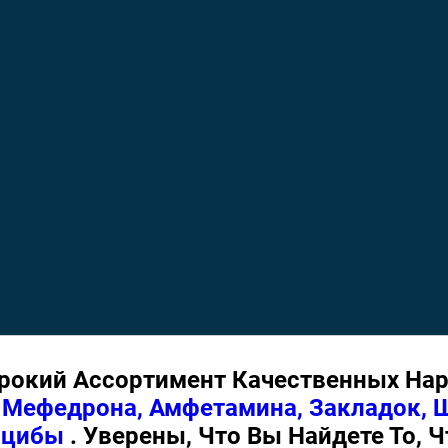
кий Ассортимент Качественных Нарко
р
Мефедрона, Амфетамина, Закладок, 
лоцибы
. Уверены, Что Вы Найдете То, 