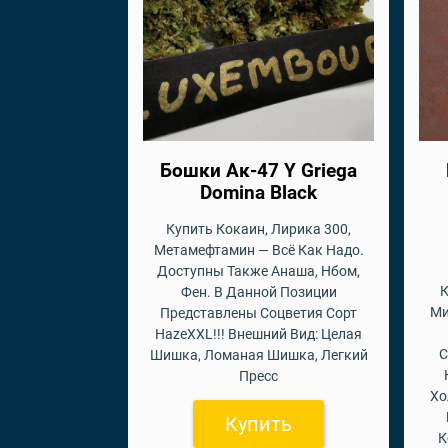
Бошки Ак-47 Y Griega
Domina Black
Купить Кокаин, Лирика 300,
Метамефтамин — Всё Как Надо.
Доступны Также Анаша, Нбом,
К
Фен. В Данной Позиции
Ми
Представлены Соцветия Сорт
HazeXXL!!! Внешний Вид: Целая
С
Шишка, Ломаная Шишка, Легкий
Пресс
Хо
Купить
К