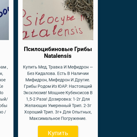
Псилоцибиновые Грибы
Natalensis
ам ,
Купить Мед, Травка И Мефидрон —
н,
Без Кидалова. Есть В Наличии
ное
Мифидрон, Мифедрон И Другие.
Же
Грибы Родом Из ЮАР. Настоящий
По
Эксклюзив! Мощнее Кубенсисов В
лый/
1,5-2 Раза! Дозировка: 1-2г Для
обы
Желающих Умеренный Трип. 2-3г
о /
Хороший Трип. 3г+ Для Опытных,
Максимальное Погружение.
Купить