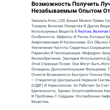
Возможность Получить Луч
Незабываемым Опытом От
Заказать Кокс, LSD, Бошки Можно Прямо Се
Товаров, Включая Лекарства И Другие Веще
Используемых Веществ В
Якутске, Включая
Особенности, Эффекты И Риски, Которые Бу
Амфетаминами И Катинонами. Его Обычно 
Увеличение Частоты Сердечных Сокращений
Паранойю И Галлюцинации. Мефедрон Запре
Великобритании. Закладки Используются Д
Этой Странице Позже. Они Могут Быть Изго
Оснащены Дополнительными Функциями, Т
Отнести Возможность Быстрого Поиска Оп
— Стимулятор Центральной Нервной Систе
(СДВГ) И Нарколепсии. Он Работает За Сч
Бдительность. Однако Злоупотребление Ам
И Проблемы С Сердцем. Употребление Амфе
Вещества.