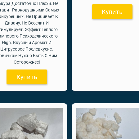
кура Достаточно Плюхи. Не
тавит Равнодушными Самых
Купить
рикуренных. Не Прибивает К
Дивану, Но Веселит И
тимулирует. Эффект Теплого
ампового Психоделического
High. Вкусный Аромат И
Цитрусовое Послевкусие.
овичкам Нужно Быть С Ним
Осторожнее!
Купить