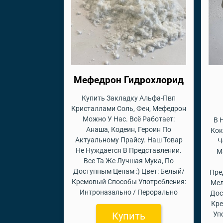
Мефедрон Гидрохлорид
Купить Закладку Альфа-Пвп
Кристаллами Соль, Фен, Мефедрон
Можно У Нас. Всё Работает:
В 
Анаша, Кодеин, Героин По
Кок
Актуальному Прайсу. Наш Товар
Ч
Не Нуждается В Представлении.
М
Все Та Же Лучшая Мука, По
Доступным Ценам :) Цвет: Белый/
Пре
Кремовый Способы Употребления:
Мел
Интроназально / Перорально
Дос
Кр
Купить
Уп