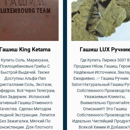
Гашиш King Ketama
Гашиш LUX Ручни
Купить Соль, Марихуана,
Где Купить Лирика 300? В
Псилоцибиновые Грибы С
Продаже Нбом, Гашиш, Герои
Быстрой Выдачей. Также
Надёжные Источники, Закла
Доступны Альфа-Пвп
Ежедневно. ✅ Гашиш Ручник 
ристаллами Соль, Экстази,
Satori Натуральный Гашиш Ру
федрон. Всё Через Телеграм,
Собственного Производств
Без Задержек. Испанский
Уважаемые Клиенты,
ативный Гашиш Отменного
Внимательно Прочитайте
Качества. Сделан Методом
Описание!!! Это Гашиш
лодной Экстракции. Лепится
Собственного Производств
Без Зажигалки, Мягкий По
Идеально Чистейший Продукт
онсистенции. Для Плотного
Всякой Химии И Добавок!!