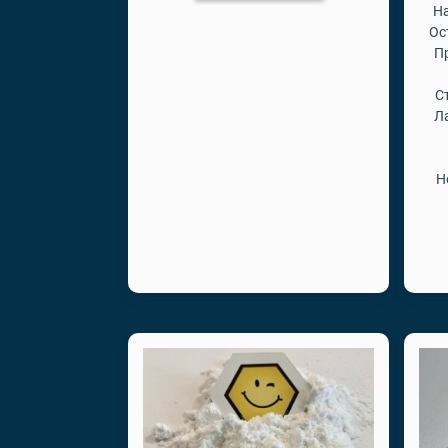
На
Ос
П
С
Л
Н